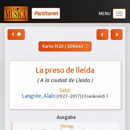
Partituren
Togg
navig
Karte
3126
/
208443
unfold_more
La preso de lleida
( A la ciudad de Lleida )
Satz:
Langrée, Alain
(1927-2017) [ Frankreich ]
Ausgabe
Verlag: