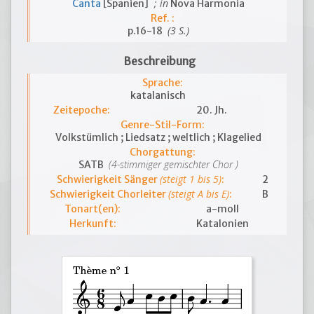
; in
Canta
[Spanien]
Nova Harmonia
Ref. :
(3 S.)
p.16-18
Beschreibung
Sprache:
katalanisch
Zeitepoche:
20. Jh.
Genre-Stil-Form:
Volkstümlich ; Liedsatz ; weltlich ; Klagelied
Chorgattung:
(4-stimmiger gemischter Chor )
SATB
(steigt 1 bis 5)
Schwierigkeit Sänger
:
2
(steigt A bis E)
Schwierigkeit Chorleiter
:
B
Tonart(en):
a-moll
Herkunft:
Katalonien