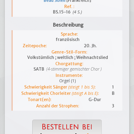
Beau Soleil
[Frankreich]
Ref. :
(4 S.)
BS.15-16
Beschreibung
Sprache:
französisch
Zeitepoche:
20. Jh.
Genre-Stil-Form:
Volkstümlich ; weltlich ; Weihnachtslied
Chorgattung:
(4-stimmiger gemischter Chor )
SATB
Instrumente:
Orgel (1)
(steigt 1 bis 5)
Schwierigkeit Sänger
:
1
(steigt A bis E)
Schwierigkeit Chorleiter
:
B
Tonart(en):
G-Dur
Anzahl der Strophen:
3