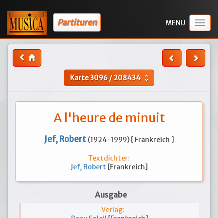
Partituren
Togg
navig
Karte
3096
/
208434
unfold_more
A l'heure de minuit
Jef, Robert
(1924-1999) [ Frankreich ]
Textdichter:
Jef, Robert
[Frankreich]
Ausgabe
Verlag: