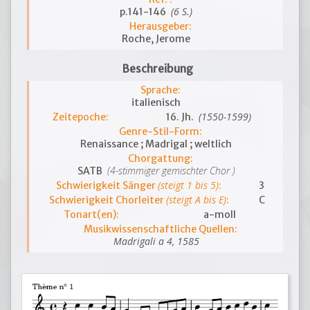
(6 S.)
p.141-146
Herausgeber:
Roche, Jerome
Beschreibung
Sprache:
italienisch
(1550-1599)
Zeitepoche:
16. Jh.
Genre-Stil-Form:
Renaissance ; Madrigal ; weltlich
Chorgattung:
(4-stimmiger gemischter Chor )
SATB
(steigt 1 bis 5)
Schwierigkeit Sänger
:
3
(steigt A bis E)
Schwierigkeit Chorleiter
:
C
Tonart(en):
a-moll
Musikwissenschaftliche Quellen:
Madrigali a 4, 1585