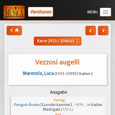
Partituren
Togg
navig
Karte
2923
/
208443
unfold_more
Vezzosi augelli
Marenzio, Luca
(1553-1599) [ Italien ]
Ausgabe
Verlag:
, 1974
; in
Penguin Books
[Grossbritannien]
Italian
(173 S.)
Madrigals
Ref. :