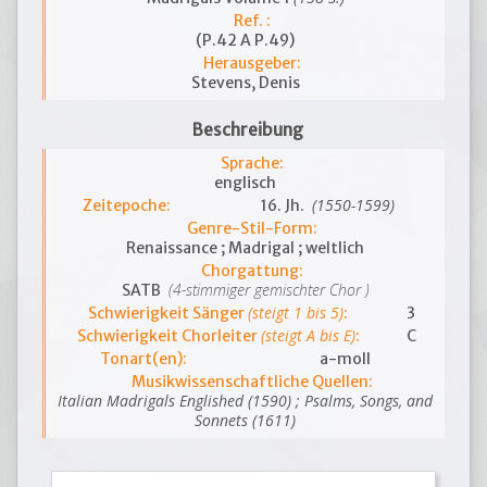
Ref. :
(P.42 A P.49)
Herausgeber:
Stevens, Denis
Beschreibung
Sprache:
englisch
(1550-1599)
Zeitepoche:
16. Jh.
Genre-Stil-Form:
Renaissance ; Madrigal ; weltlich
Chorgattung:
(4-stimmiger gemischter Chor )
SATB
(steigt 1 bis 5)
Schwierigkeit Sänger
:
3
(steigt A bis E)
Schwierigkeit Chorleiter
:
C
Tonart(en):
a-moll
Musikwissenschaftliche Quellen:
Italian Madrigals Englished (1590) ; Psalms, Songs, and
Sonnets (1611)