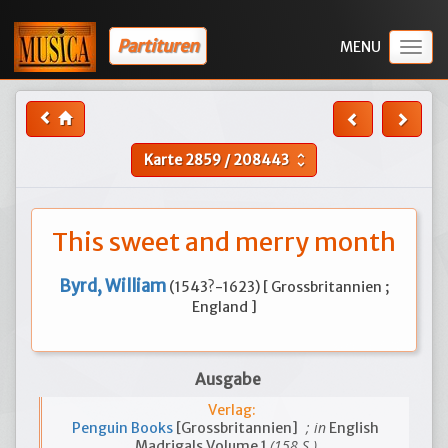
Partituren
Togg
navig
Karte
2859
/
208443
unfold_more
This sweet and merry month
Byrd, William
(1543?-1623) [ Grossbritannien ;
England ]
Ausgabe
Verlag:
; in
Penguin Books
[Grossbritannien]
English
(158 S.)
Madrigals Volume 1