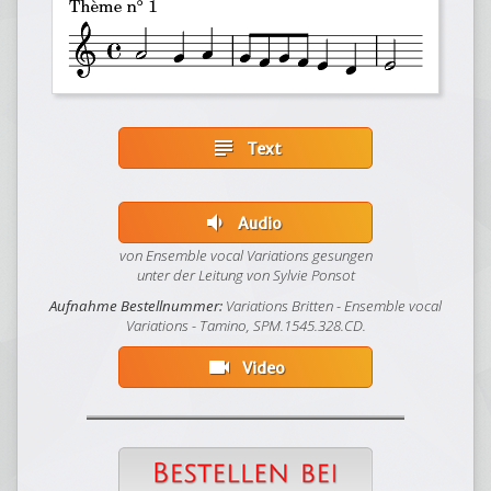
subject
Text
volume_down
Audio
von Ensemble vocal Variations gesungen
unter der Leitung von Sylvie Ponsot
Aufnahme Bestellnummer:
Variations Britten - Ensemble vocal
Variations - Tamino, SPM.1545.328.CD.
videocam
Video