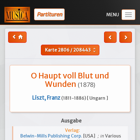
Partituren
Togg
navig
Karte
2806
/
208443
unfold_more
O Haupt voll Blut und
Wunden
(1878)
Liszt, Franz
(1811-1886) [ Ungarn ]
Ausgabe
Verlag:
; in
Belwin-Mills Publishing Corp.
[USA]
Various