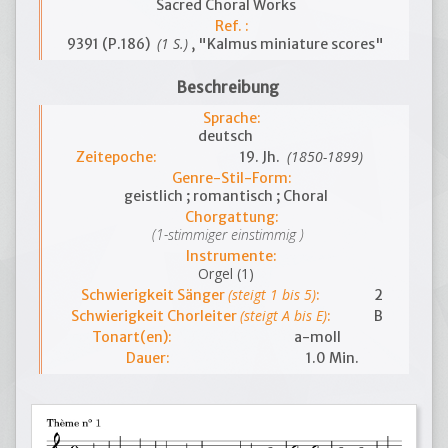
Sacred Choral Works
Ref. :
(1 S.)
9391 (P.186)
, "Kalmus miniature scores"
Beschreibung
Sprache:
deutsch
(1850-1899)
Zeitepoche:
19. Jh.
Genre-Stil-Form:
geistlich ; romantisch ; Choral
Chorgattung:
(1-stimmiger einstimmig )
Instrumente:
Orgel (1)
(steigt 1 bis 5)
Schwierigkeit Sänger
:
2
(steigt A bis E)
Schwierigkeit Chorleiter
:
B
Tonart(en):
a-moll
Dauer:
1.0 Min.