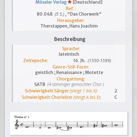
Möseler Verlag
[Deutschland]
Ref. :
(5 S.)
80.048
, "Das Chorwerk"
Herausgeber:
Therstappen, Hans Joachim
Beschreibung
Sprache:
lateinisch
(1550-1599)
Zeitepoche:
16. Jh.
Genre-Stil-Form:
geistlich ; Renaissance ; Motette
Chorgattung:
(4-stimmiger gemischter Chor )
SATB
(steigt 1 bis 5)
Schwierigkeit Sänger
:
2
(steigt A bis E)
Schwierigkeit Chorleiter
:
C