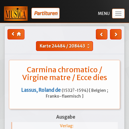
Partituren
Togg
navig
Karte
24484
/
208443
unfold_more
Carmina chromatico /
Virgine matre / Ecce dies
Lassus, Roland de
(1532?-1594) [ Belgien ;
Franko-flaemisch ]
Ausgabe
Verlag: