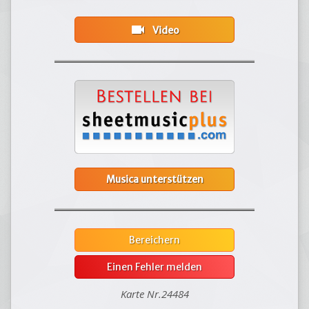
videocam
Video
Musica unterstützen
Bereichern
Einen Fehler melden
Karte Nr.24484