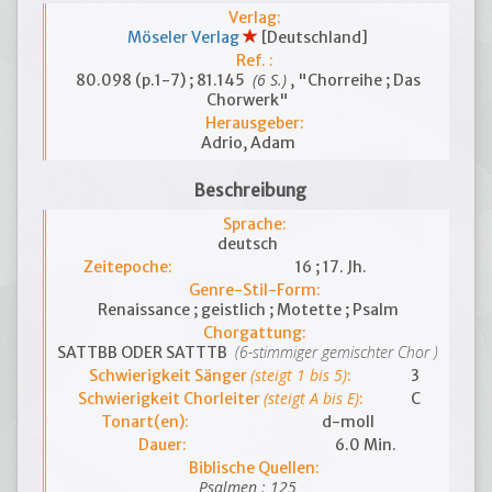
Verlag:
Möseler Verlag
[Deutschland]
Ref. :
(6 S.)
80.098 (p.1-7) ; 81.145
, "Chorreihe ; Das
Chorwerk"
Herausgeber:
Adrio, Adam
Beschreibung
Sprache:
deutsch
Zeitepoche:
16 ; 17. Jh.
Genre-Stil-Form:
Renaissance ; geistlich ; Motette ; Psalm
Chorgattung:
(6-stimmiger gemischter Chor )
SATTBB ODER SATTTB
(steigt 1 bis 5)
Schwierigkeit Sänger
:
3
(steigt A bis E)
Schwierigkeit Chorleiter
:
C
Tonart(en):
d-moll
Dauer:
6.0 Min.
Biblische Quellen:
Psalmen : 125