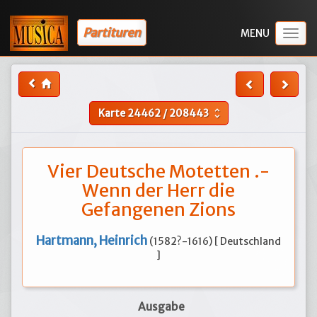
Partituren
Togg
navig
Karte
24462
/
208443
unfold_more
Vier Deutsche Motetten .-
Wenn der Herr die
Gefangenen Zions
Hartmann, Heinrich
(1582?-1616) [ Deutschland
]
Ausgabe