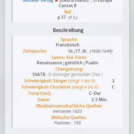
; in
Möseler Verlag
[Deutschland]
Europa
Cantat 8
Ref. :
(4 S.)
p.37
Beschreibung
Sprache:
französisch
(1600-1649)
Zeitepoche:
16 ; 17. Jh.
Genre-Stil-Form:
Renaissance ; geistlich ; Psalm
Chorgattung:
(5-stimmiger gemischter Chor )
SSATB
(steigt 1 bis 5)
Schwierigkeit Sänger
:
2
(steigt A bis E)
Schwierigkeit Chorleiter
:
C
Tonart(en):
C-Dur
Dauer:
2.5 Min.
Musikwissenschaftliche Quellen:
mersenne 1623
Biblische Quellen:
Psalmen : 150