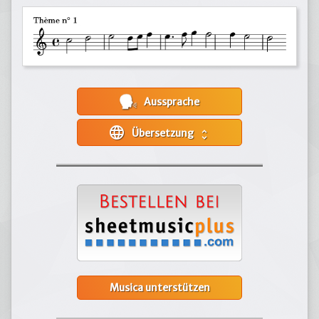
Aussprache
language
Übersetzung
unfold_more
Musica unterstützen