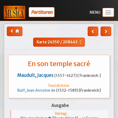
Partituren
Togg
navig
Karte
24350
/
208443
unfold_more
En son temple sacré
Mauduit, Jacques
(1557-1627) [ Frankreich ]
Textdichter:
Baïf, Jean Antoine de
(1532-1589) [Frankreich]
Ausgabe
Verlag: