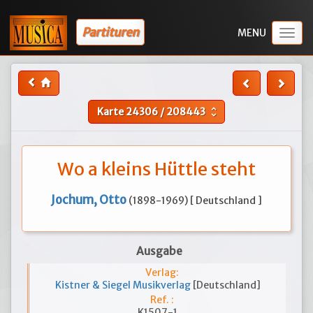
Partituren
Togg
navig
Karte
24306
/
208443
unfold_more
Wo a kleins Hüttle steht
Jochum, Otto
(1898-1969) [ Deutschland ]
Ausgabe
Verlag:
Kistner & Siegel Musikverlag
[Deutschland]
Ref. :
K1507-1