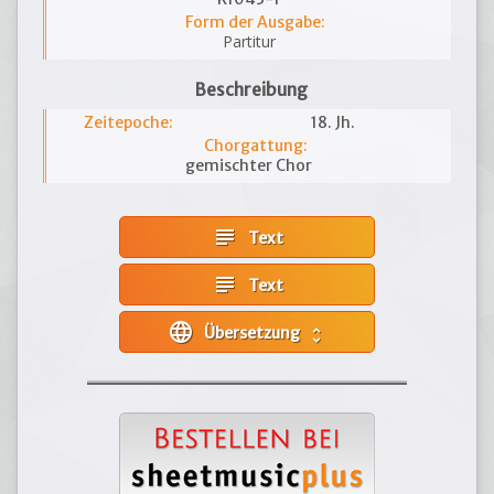
Form der Ausgabe:
Partitur
Beschreibung
Zeitepoche:
18. Jh.
Chorgattung:
gemischter Chor
subject
Text
subject
Text
language
Übersetzung
unfold_more