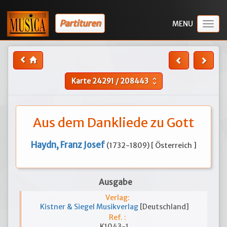
Partituren
Togg
navig
Karte
24291
/
208443
unfold_more
Aus dem Dankliede zu Gott
Haydn, Franz Josef
(1732-1809) [ Österreich ]
Ausgabe
Verlag:
Kistner & Siegel Musikverlag
[Deutschland]
Ref. :
K1043-1