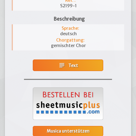
Ref. :
S2199-1
Beschreibung
Sprache:
deutsch
Chorgattung:
gemischter Chor
subject
Text
Musica unterstützen