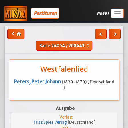
Partituren
Togg
navig
Karte
24054
/
208443
unfold_more
Westfalenlied
Peters, Peter Johann
(1820-1870) [ Deutschland
]
Ausgabe
Verlag:
Fritz Spies Verlag
[Deutschland]