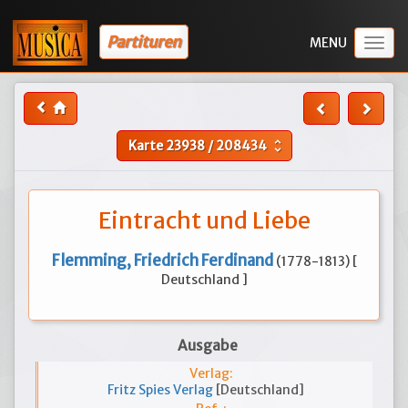
Partituren
Togg
navig
Karte
23938
/
208434
unfold_more
Eintracht und Liebe
Flemming, Friedrich Ferdinand
(1778-1813) [
Deutschland ]
Ausgabe
Verlag:
Fritz Spies Verlag
[Deutschland]