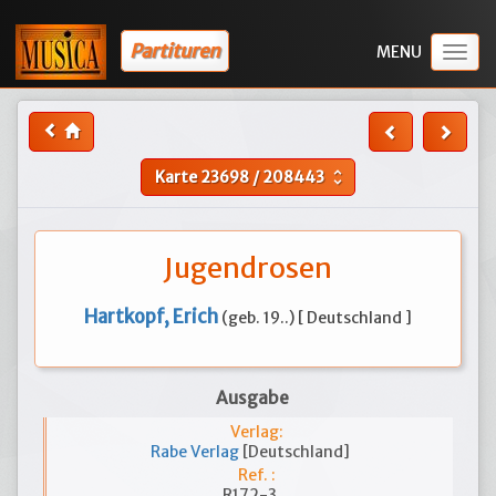
Partituren
Togg
navig
Karte
23698
/
208443
unfold_more
Jugendrosen
Hartkopf, Erich
(geb. 19..) [ Deutschland ]
Ausgabe
Verlag:
Rabe Verlag
[Deutschland]
Ref. :
R172-3