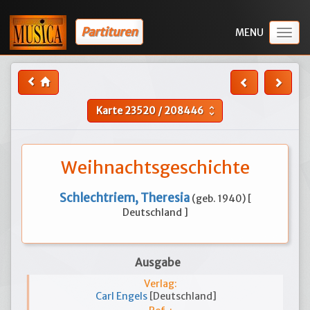
Partituren
Togg
navig
Karte
23520
/
208446
unfold_more
Weihnachtsgeschichte
Schlechtriem, Theresia
(geb. 1940) [
Deutschland ]
Ausgabe
Verlag:
Carl Engels
[Deutschland]