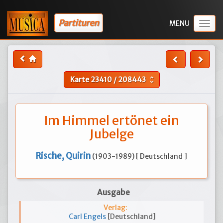
Partituren
Togg
navig
Karte
23410
/
208443
unfold_more
Im Himmel ertönet ein
Jubelge
Rische, Quirin
(1903-1989) [ Deutschland ]
Ausgabe
Verlag:
Carl Engels
[Deutschland]