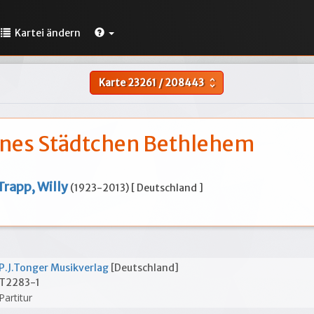
Kartei ändern
Karte
23261
/
208443
unfold_more
ines Städtchen Bethlehem
Trapp, Willy
(1923-2013) [ Deutschland ]
P.J.Tonger Musikverlag
[Deutschland]
T2283-1
Partitur