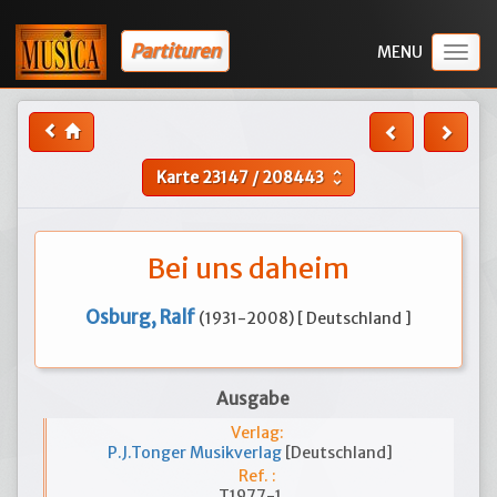
Partituren
Togg
navig
Karte
23147
/
208443
unfold_more
Bei uns daheim
Osburg, Ralf
(1931-2008) [ Deutschland ]
Ausgabe
Verlag:
P.J.Tonger Musikverlag
[Deutschland]
Ref. :
T1977-1