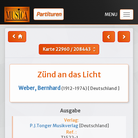
Partituren
Togg
navig
Karte
22960
/
208443
unfold_more
Zünd an das Licht
Weber, Bernhard
(1912-1974) [ Deutschland ]
Ausgabe
Verlag:
P.J.Tonger Musikverlag
[Deutschland]
Ref. :
T1522-1