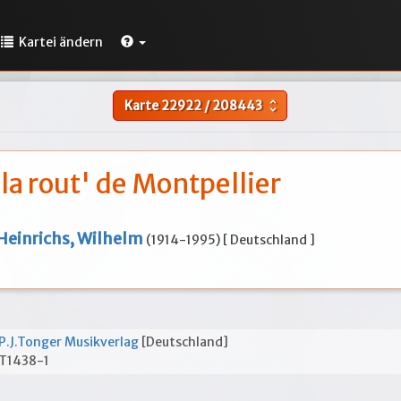
Kartei ändern
Karte
22922
/
208443
unfold_more
 la rout' de Montpellier
Heinrichs, Wilhelm
(1914-1995) [ Deutschland ]
P.J.Tonger Musikverlag
[Deutschland]
T1438-1