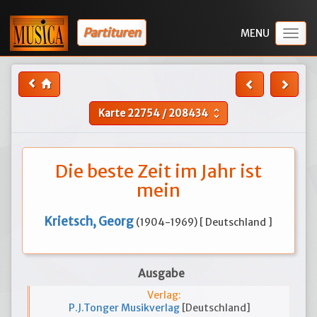
Partituren
Togg
navig
Karte
22754
/
208434
unfold_more
Die beste Zeit im Jahr ist
mein
Krietsch, Georg
(1904-1969) [ Deutschland ]
Ausgabe
Verlag:
P.J.Tonger Musikverlag
[Deutschland]