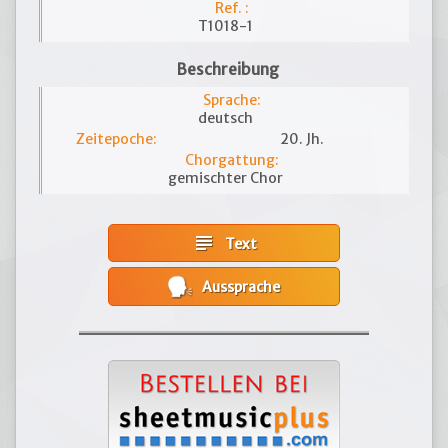
Ref. :
T1018-1
Beschreibung
Sprache:
deutsch
Zeitepoche:
20. Jh.
Chorgattung:
gemischter Chor
subject
Text
Aussprache