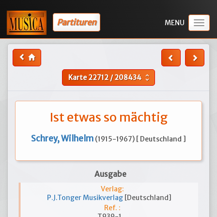
Partituren
Togg
navig
Karte
22712
/
208434
unfold_more
Ist etwas so mächtig
Schrey, Wilhelm
(1915-1967) [ Deutschland ]
Ausgabe
Verlag:
P.J.Tonger Musikverlag
[Deutschland]
Ref. :
T939-1