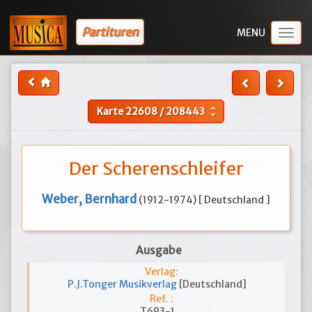
Partituren
Togg
navig
Karte
22608
/
208443
unfold_more
Der Scherenschleifer
Weber, Bernhard
(1912-1974) [ Deutschland ]
Ausgabe
Verlag:
P.J.Tonger Musikverlag
[Deutschland]
Ref. :
T693-1