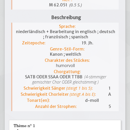
(0.5 S.)
M 62.051
Beschreibung
Sprache:
niederländisch + Bearbeitung in englisch ; deutsch
; französisch ; spanisch
Zeitepoche:
19. Jh.
Genre-Stil-Form:
Kanon ; weltlich
Charakter des Stückes:
humorvoll
Chorgattung:
(4-stimmiger
SATB ODER SSAA ODER TTBB
gemischter Chor ODER gleichstimmig )
(steigt 1 bis 5)
Schwierigkeit Sänger
:
1
(steigt A bis E)
Schwierigkeit Chorleiter
:
A
Tonart(en):
d-moll
Anzahl der Strophen:
5