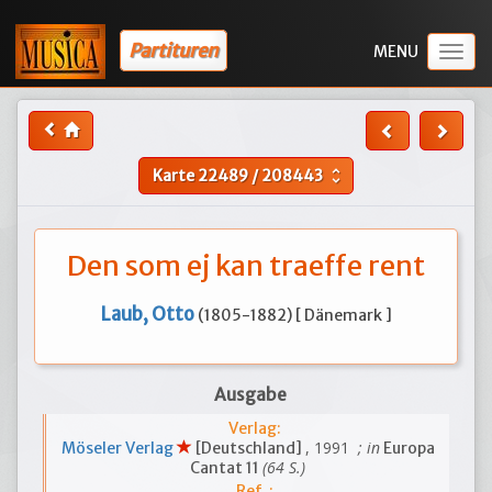
Partituren
Togg
navig
Karte
22489
/
208443
unfold_more
Den som ej kan traeffe rent
Laub, Otto
(1805-1882) [ Dänemark ]
Ausgabe
Verlag:
, 1991
; in
Möseler Verlag
[Deutschland]
Europa
(64 S.)
Cantat 11
Ref. :