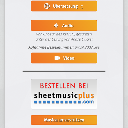
language
Übersetzung
unfold_more
volume_down
Audio
von Choeur des XVI (CH) gesungen
unter der Leitung von André Ducret
Aufnahme Bestellnummer:
Brasil 2002 Live
videocam
Video
Musica unterstützen