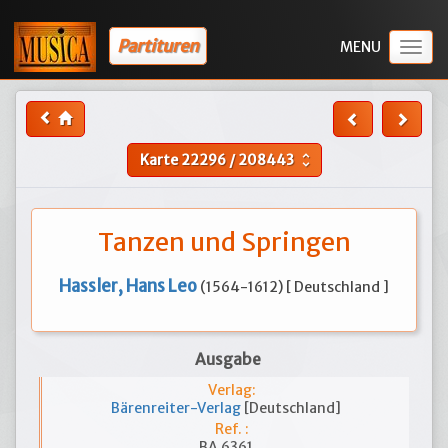
Partituren
Togg
navig
Karte
22296
/
208443
unfold_more
Tanzen und Springen
Hassler, Hans Leo
(1564-1612) [ Deutschland ]
Ausgabe
Verlag:
Bärenreiter-Verlag
[Deutschland]
Ref. :
BA 6361