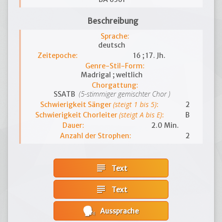
Beschreibung
Sprache:
deutsch
Zeitepoche:
16 ; 17. Jh.
Genre-Stil-Form:
Madrigal ; weltlich
Chorgattung:
(5-stimmiger gemischter Chor )
SSATB
(steigt 1 bis 5)
Schwierigkeit Sänger
:
2
(steigt A bis E)
Schwierigkeit Chorleiter
:
B
Dauer:
2.0 Min.
Anzahl der Strophen:
2
subject
Text
subject
Text
Aussprache