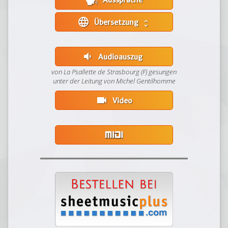
Aussprache
language
Übersetzung
unfold_more
volume_down
Audioauszug
von La Psallette de Strasbourg (F) gesungen
unter der Leitung von Michel Gentilhomme
videocam
Video