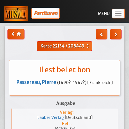
Partituren
Togg
navig
Karte
22134
/
208443
unfold_more
Il est bel et bon
Passereau, Pierre
(1490?-1547?) [ Frankreich ]
Ausgabe
Verlag:
Laaber Verlag
[Deutschland]
Ref. :
AV 105-04