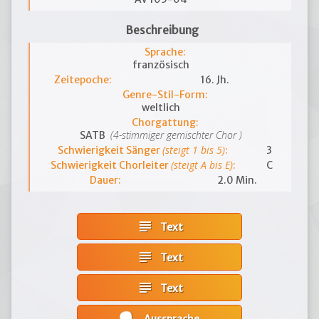
Beschreibung
Sprache:
französisch
Zeitepoche:
16. Jh.
Genre-Stil-Form:
weltlich
Chorgattung:
(4-stimmiger gemischter Chor )
SATB
(steigt 1 bis 5)
Schwierigkeit Sänger
:
3
(steigt A bis E)
Schwierigkeit Chorleiter
:
C
Dauer:
2.0 Min.
subject
Text
subject
Text
subject
Text