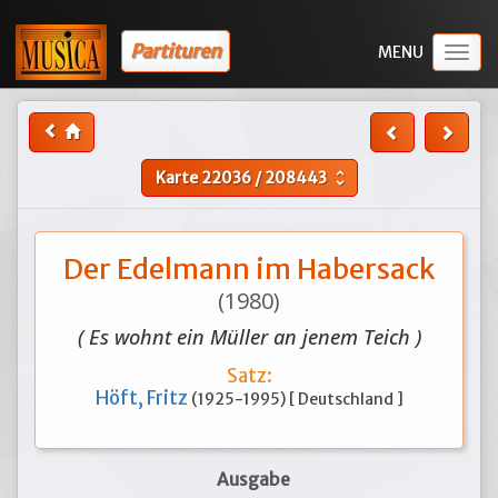
Partituren
Togg
navig
Karte
22036
/
208443
unfold_more
Der Edelmann im Habersack
(1980)
( Es wohnt ein Müller an jenem Teich )
Satz:
Höft, Fritz
(1925-1995) [ Deutschland ]
Ausgabe