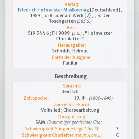
Verlag:
,
Friedrich Hofmeister Musikverlag
[Deutschland]
1989
; in
; in
Brüder am Werk (2) ,
Der
(385 S.)
Rosengarten
Ref. :
(5 S.)
519 544 6 ; FH 9099
, "Hofmeister
Chorblätter"
Herausgeber:
Schmidt, Helmut
Form der Ausgabe:
Partitur
Beschreibung
Sprache:
deutsch
(1800-1849)
Zeitepoche:
19. Jh.
Genre-Stil-Form:
Volkslied ; Chorbearbeitung
Chorgattung:
(3-stimmiger gemischter Chor )
SAM
(steigt 1 bis 5)
Schwierigkeit Sänger
:
3
(steigt A bis E)
Schwierigkeit Chorleiter
:
C