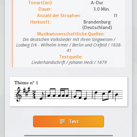
Tonart(en):
A-Dur
Dauer:
3.0 Min.
Anzahl der Strophen:
11
Herkunft:
Brandenburg
(Deutschland)
Musikwissenschaftliche Quellen:
Die deutschen Volkslieder mit ihren Singweisen /
Ludwig Erk - Wilhelm Irmer / Berlin und Crefeld / 1838-
41
Textquelle:
Liederhandschrift / Johann Heck / 1679
subject
Text