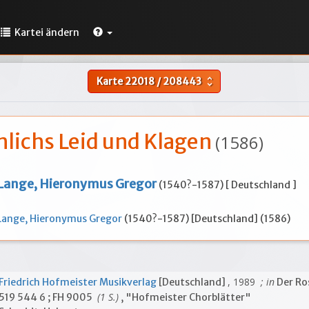
Kartei ändern
Karte
22018
/
208443
unfold_more
nlichs Leid und Klagen
(1586)
Lange, Hieronymus Gregor
(1540?-1587) [ Deutschland ]
Lange, Hieronymus Gregor
(1540?-1587) [Deutschland] (1586)
, 1989
; in
Friedrich Hofmeister Musikverlag
[Deutschland]
Der Ro
(1 S.)
519 544 6 ; FH 9005
, "Hofmeister Chorblätter"