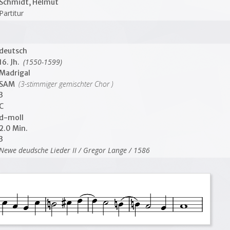
Schmidt, Helmut
Partitur
deutsch
(1550-1599)
16. Jh.
Madrigal
(3-stimmiger gemischter Chor )
SAM
3
C
d-moll
2.0 Min.
3
Newe deudsche Lieder II / Gregor Lange / 1586