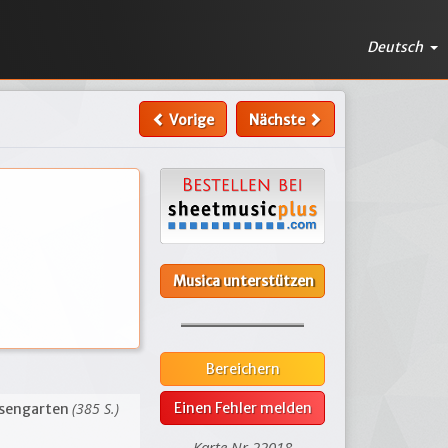
Deutsch
Vorige
Nächste
Musica unterstützen
Bereichern
(385 S.)
Einen Fehler melden
sengarten
Karte Nr.22018