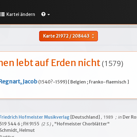
Kartei ändern
Karte
21972
/
208443
unfold_more
hen lebt auf Erden nicht
(1579)
Regnart, Jacob
(1540?-1599) [ Belgien ; Franko-flaemisch ]
, 1989
; in
Friedrich Hofmeister Musikverlag
[Deutschland]
Der Ro
(2 S.)
519 544 6 ; FH 9155
, "Hofmeister Chorblätter"
Schmidt, Helmut
Partitur