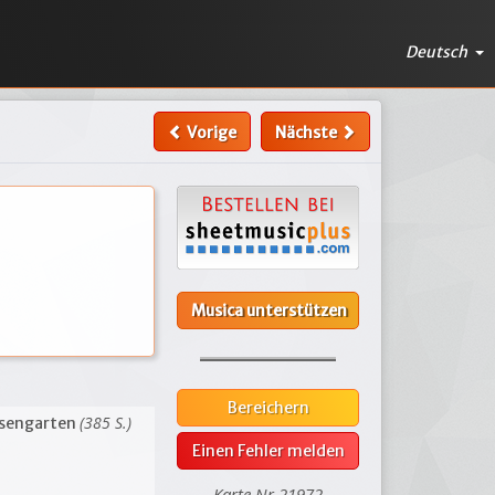
Deutsch
Vorige
Nächste
Musica unterstützen
Bereichern
(385 S.)
sengarten
Einen Fehler melden
Karte Nr.21972