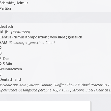
Schmidt, Helmut
Partitur
deutsch
(1550-1599)
16. Jh.
Cantus-firmus Komposition ; Volkslied ; geistlich
(3-stimmiger gemischter Chor )
SAM
2
B
F-Dur
2.5 Min.
Weihnachten
3
Deutschland
Melodie aus Köln ; Musae Sioniae, Fünffter Theil / Michael Praetorius /
Speiersches Gesangbuch (Strophe 1-2) / 1599 ; Strophe 3 bei Friedrich L