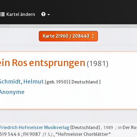
Kartei ändern
Karte
21960
/
208443
unfold_more
 ein Ros entsprungen
(1981)
Schmidt, Helmut
(geb. 1950) [ Deutschland ]
Anonyme
, 1989
; in
Friedrich Hofmeister Musikverlag
[Deutschland]
Der Ro
(1 S.)
519 544 6 ; FH 9087
, "Hofmeister Chorblätter"