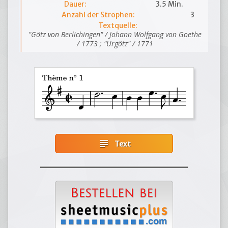
Dauer:
3.5 Min.
Anzahl der Strophen:
3
Textquelle:
"Götz von Berlichingen" / Johann Wolfgang von Goethe
/ 1773 ; "Urgötz" / 1771
subject
Text