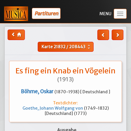
Partituren
Togg
navig
Karte
21832
/
208443
unfold_more
Es fing ein Knab ein Vögelein
(1913)
Böhme, Oskar
(1870-1938) [ Deutschland ]
Textdichter:
Goethe, Johann Wolfgang von
(1749-1832)
[Deutschland] (1773)
Ausgabe