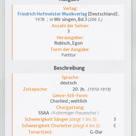
Verlag:
,
Friedrich Hofmeister Musikverlag
[Deutschland]
1978
; in
(206 S.)
Wir singen, Bd.3
Anzahl der Seiten:
3
Herausgeber:
Rubisch, Egon
Form der Ausgabe:
Partitur
Beschreibung
Sprache:
deutsch
(1910-1919)
Zeitepoche:
20. Jh.
Genre-Stil-Form:
Chorlied ; weltlich
Chorgattung:
(4-stimmiger Frauenchor )
SSAA
(steigt 1 bis 5)
Schwierigkeit Sänger
:
3
(steigt A bis E)
Schwierigkeit Chorleiter
:
C
Tonart(en):
G-Dur