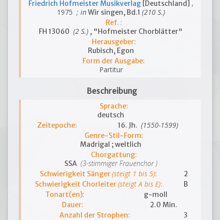
,
Friedrich Hofmeister Musikverlag
[Deutschland]
1975
; in
(210 S.)
Wir singen, Bd.1
Ref. :
(2 S.)
FH 13060
, "Hofmeister Chorblätter"
Herausgeber:
Rubisch, Egon
Form der Ausgabe:
Partitur
Beschreibung
Sprache:
deutsch
(1550-1599)
Zeitepoche:
16. Jh.
Genre-Stil-Form:
Madrigal ; weltlich
Chorgattung:
(3-stimmiger Frauenchor )
SSA
(steigt 1 bis 5)
Schwierigkeit Sänger
:
2
(steigt A bis E)
Schwierigkeit Chorleiter
:
B
Tonart(en):
g-moll
Dauer:
2.0 Min.
Anzahl der Strophen:
3