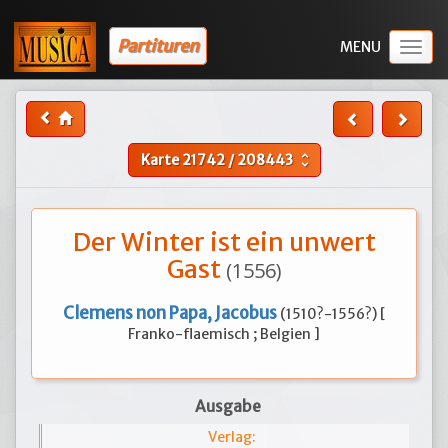
Partituren
Togg
navig
Karte
21742
/
208443
unfold_more
Der Winter ist ein unwert
Gast
(1556)
Clemens non Papa, Jacobus
(1510?-1556?) [
Franko-flaemisch ; Belgien ]
Ausgabe
Verlag: