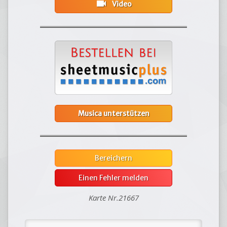
videocam
Video
Musica unterstützen
Bereichern
Einen Fehler melden
Karte Nr.21667