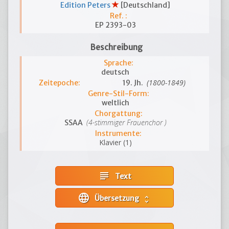
Edition Peters
[Deutschland]
Ref. :
EP 2393-03
Beschreibung
Sprache:
deutsch
(1800-1849)
Zeitepoche:
19. Jh.
Genre-Stil-Form:
weltlich
Chorgattung:
(4-stimmiger Frauenchor )
SSAA
Instrumente:
Klavier (1)
subject
Text
language
Übersetzung
unfold_more