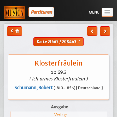
Partituren
Togg
navig
Karte
21667
/
208443
unfold_more
Klosterfräulein
op.69,3
( Ich armes Klosterfräulein )
Schumann, Robert
(1810-1856) [ Deutschland ]
Ausgabe
Verlag: