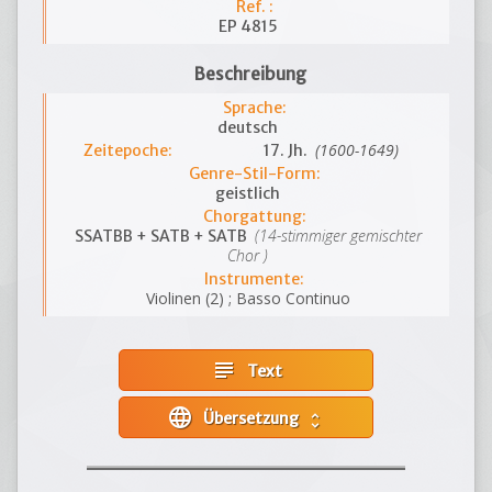
Ref. :
EP 4815
Beschreibung
Sprache:
deutsch
(1600-1649)
Zeitepoche:
17. Jh.
Genre-Stil-Form:
geistlich
Chorgattung:
(14-stimmiger gemischter
SSATBB + SATB + SATB
Chor )
Instrumente:
Violinen (2) ; Basso Continuo
subject
Text
language
Übersetzung
unfold_more