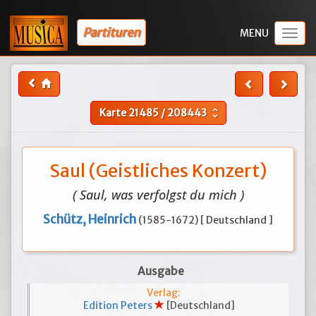
Partituren
Togg
navig
Karte
21485
/
208443
unfold_more
Saul (Geistliches Konzert)
( Saul, was verfolgst du mich )
Schütz, Heinrich
(1585-1672) [ Deutschland ]
Ausgabe
Verlag:
Edition Peters
[Deutschland]