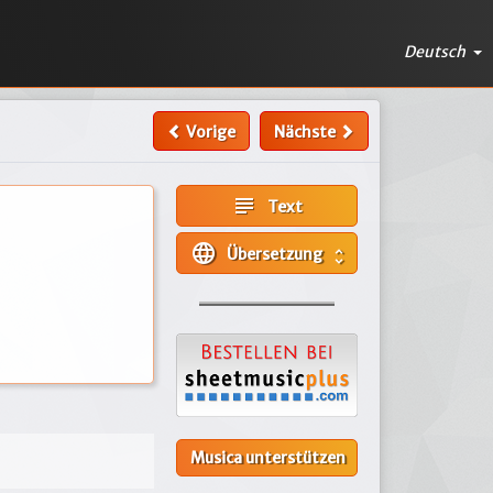
Deutsch
Vorige
Nächste
subject
Text
language
Übersetzung
unfold_more
Musica unterstützen