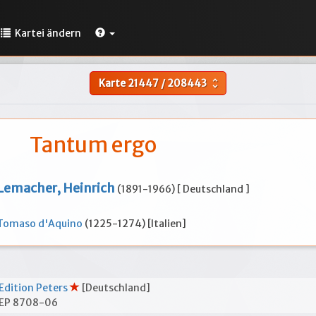
Kartei ändern
Karte
21447
/
208443
unfold_more
Tantum ergo
Lemacher, Heinrich
(1891-1966) [ Deutschland ]
Tomaso d'Aquino
(1225-1274) [Italien]
Edition Peters
[Deutschland]
EP 8708-06