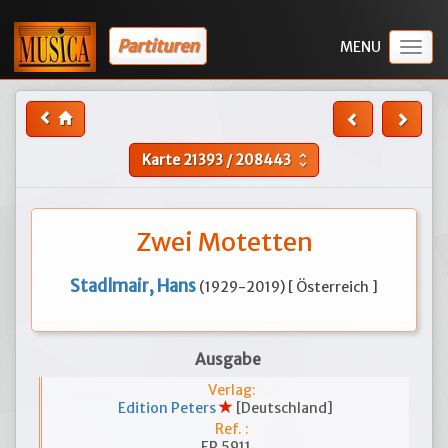
Partituren
Togg
navig
Karte
21393
/
208443
unfold_more
Zwei Motetten
Stadlmair, Hans
(1929-2019) [ Österreich ]
Ausgabe
Verlag:
Edition Peters
[Deutschland]
Ref. :
EP 5911