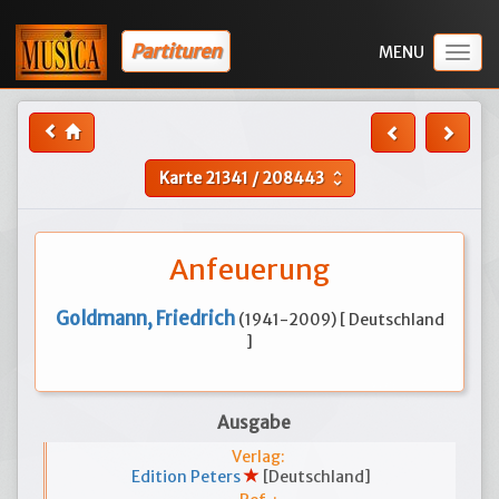
Partituren
Togg
navig
Karte
21341
/
208443
unfold_more
Anfeuerung
Goldmann, Friedrich
(1941-2009) [ Deutschland
]
Ausgabe
Verlag:
Edition Peters
[Deutschland]