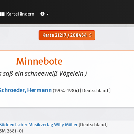
Kartei ändern
Karte
21217
/
208434
unfold_more
Minnebote
Es saß ein schneeweiß Vögelein )
Schroeder, Hermann
(1904-1984) [ Deutschland ]
Süddeutscher Musikverlag Willy Müller
[Deutschland]
SM 2681-01