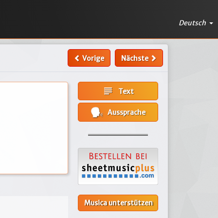
Deutsch
Vorige
Nächste
subject
Text
Aussprache
Musica unterstützen