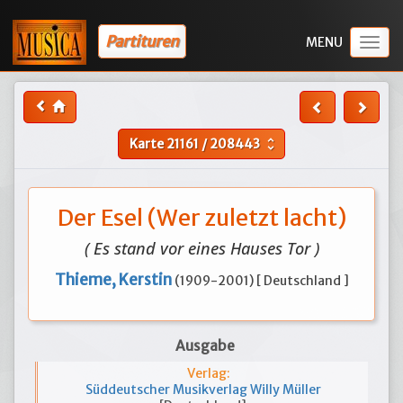
Partituren
Togg
navig
Karte
21161
/
208443
unfold_more
Der Esel (Wer zuletzt lacht)
( Es stand vor eines Hauses Tor )
Thieme, Kerstin
(1909-2001) [ Deutschland ]
Ausgabe
Verlag:
Süddeutscher Musikverlag Willy Müller