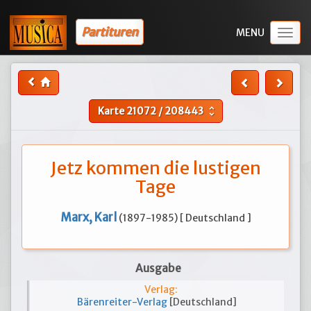
Partituren
Togg
navig
Karte
21072
/
208443
unfold_more
Jetz kommen die lustigen
Tage
Marx, Karl
(1897-1985) [ Deutschland ]
Ausgabe
Verlag:
Bärenreiter-Verlag
[Deutschland]