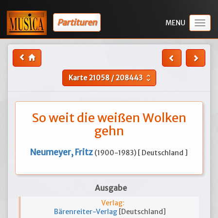
Partituren
Togg
navig
Karte
21058
/
208443
unfold_more
So weit die weißen Wolken
gehn
Neumeyer, Fritz
(1900-1983) [ Deutschland ]
Ausgabe
Verlag:
Bärenreiter-Verlag
[Deutschland]