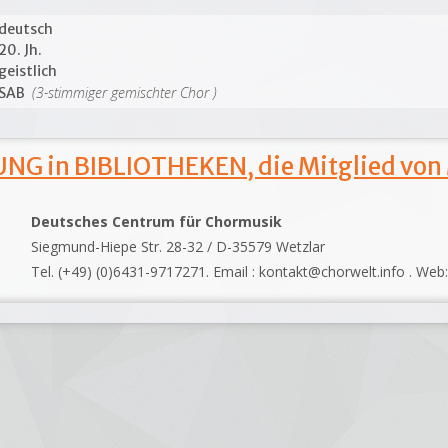
deutsch
20. Jh.
geistlich
(3-stimmiger gemischter Chor )
SAB
NG in BIBLIOTHEKEN, die Mitglied von
Deutsches Centrum für Chormusik
Siegmund-Hiepe Str. 28-32 / D-35579 Wetzlar
Tel. (+49) (0)6431-9717271. Email : kontakt@chorwelt.info . Web