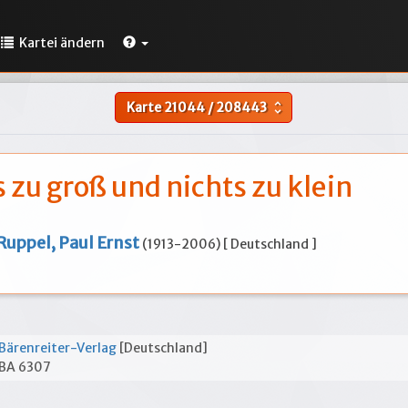
Kartei ändern
Karte
21044
/
208443
unfold_more
s zu groß und nichts zu klein
Ruppel, Paul Ernst
(1913-2006) [ Deutschland ]
Bärenreiter-Verlag
[Deutschland]
BA 6307