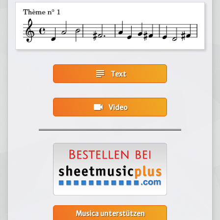
subject
Text
videocam
Video
Musica unterstützen