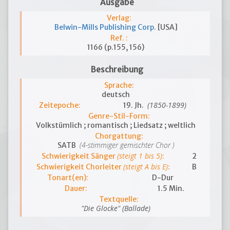
Ausgabe
Verlag:
Belwin-Mills Publishing Corp.
[USA]
Ref. :
1166 (p.155, 156)
Beschreibung
Sprache:
deutsch
(1850-1899)
Zeitepoche:
19. Jh.
Genre-Stil-Form:
Volkstümlich ; romantisch ; Liedsatz ; weltlich
Chorgattung:
(4-stimmiger gemischter Chor )
SATB
(steigt 1 bis 5)
Schwierigkeit Sänger
:
2
(steigt A bis E)
Schwierigkeit Chorleiter
:
B
Tonart(en):
D-Dur
Dauer:
1.5 Min.
Textquelle:
"Die Glocke" (Ballade)