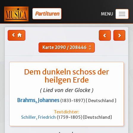
Partituren
Togg
navig
Karte
2090
/
208446
unfold_more
Dem dunkeln schoss der
heilgen Erde
( Lied von der Glocke )
Brahms, Johannes
(1833-1897) [ Deutschland ]
Textdichter:
Schiller, Friedrich
(1759-1805) [Deutschland]