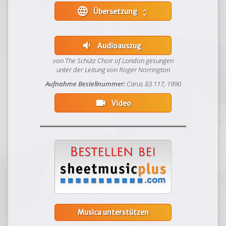
language
Übersetzung
unfold_more
volume_down
Audioauszug
von The Schütz Choir of London gesungen
unter der Leitung von Roger Norrington
Aufnahme Bestellnummer:
Carus 83.117, 1990
videocam
Video
Musica unterstützen