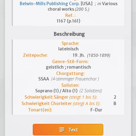
; in
Belwin-Mills Publishing Corp.
[USA]
Various
(200 S.)
choral works
Ref. :
1167 (p.161)
Beschreibung
Sprache:
lateinisch
(1850-1899)
Zeitepoche:
19. Jh.
Genre-Stil-Form:
geistlich ; romantisch
Chorgattung:
(4-stimmiger Frauenchor )
SSAA
Solisten:
(2 Solist(en))
Soprano (1) / Alto (1)
(steigt 1 bis 5)
Schwierigkeit Sänger
:
2
(steigt A bis E)
Schwierigkeit Chorleiter
:
B
Tonart(en):
F-Dur
subject
Text