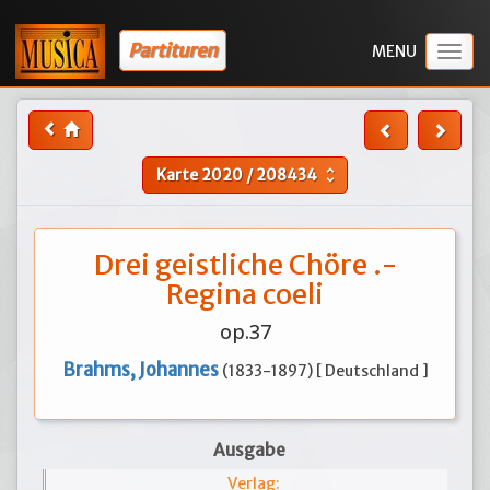
Partituren
Togg
navig
Karte
2020
/
208434
unfold_more
Drei geistliche Chöre .-
Regina coeli
op.37
Brahms, Johannes
(1833-1897) [ Deutschland ]
Ausgabe
Verlag: