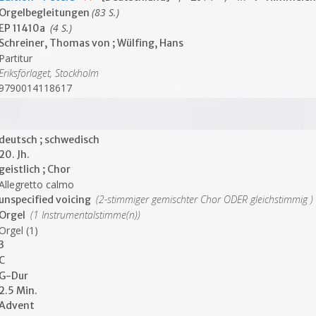
(83 S.)
Orgelbegleitungen
(4 S.)
EP 11410a
Schreiner, Thomas von ; Wülfing, Hans
Partitur
Eriksförlaget, Stockholm
9790014118617
deutsch ; schwedisch
20. Jh.
geistlich ; Chor
Allegretto calmo
(2-stimmiger gemischter Chor ODER gleichstimmig )
unspecified voicing
(1 Instrumentalstimme(n))
Orgel
Orgel (1)
3
C
G-Dur
2.5 Min.
Advent