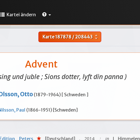
Kartei ändern
Karte
187878
/
208443
unfold_more
Advent
sing und juble ; Sions dotter, lyft din panna )
Olsson, Otto
(1879-1964) [ Schweden ]
Nilsson, Paul
(1866-1951) [Schweden]
, 2014
; in
Edition Peters
[Deutschland]
I Himmelen 