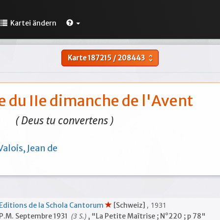
Kartei ändern
Karte
187215
/
208443
unfold_more
e du IIe dimanche de l'Avent
( Deus tu convertens )
Valois, Jean de
, 1931
Editions de la Schola Cantorum
[Schweiz]
(3 S.)
P.M. Septembre 1931
, "La Petite Maîtrise ; N°220 ; p 78"