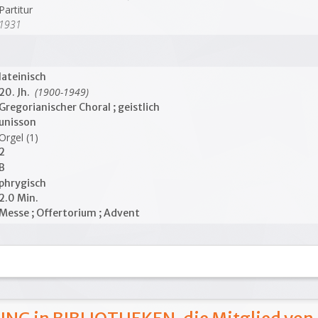
Partitur
1931
lateinisch
(1900-1949)
20. Jh.
Gregorianischer Choral ; geistlich
unisson
Orgel (1)
2
B
phrygisch
2.0 Min.
Messe ; Offertorium ; Advent