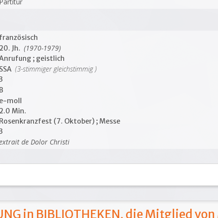
Partitur
französisch
(1970-1979)
20. Jh.
Anrufung ; geistlich
(3-stimmiger gleichstimmig )
SSA
3
B
e-moll
2.0 Min.
Rosenkranzfest (7. Oktober) ; Messe
3
extrait de Dolor Christi
NG in BIBLIOTHEKEN, die Mitglied von