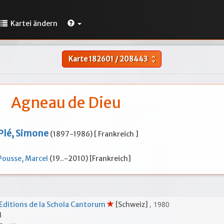
Kartei ändern
Karte
182601
/
208443
unfold_more
Agneau de Dieu
Plé, Simone
(1897-1986) [ Frankreich ]
Pousse, Marcel
(19..-2010) [Frankreich]
, 1980
Editions de la Schola Cantorum
[Schweiz]
1