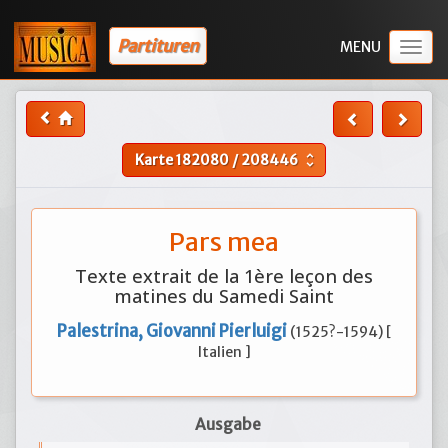
Partituren
Togg
navig
Karte
182080
/
208446
unfold_more
Pars mea
Texte extrait de la 1ère leçon des
matines du Samedi Saint
Palestrina, Giovanni Pierluigi
(1525?-1594) [
Italien ]
Ausgabe