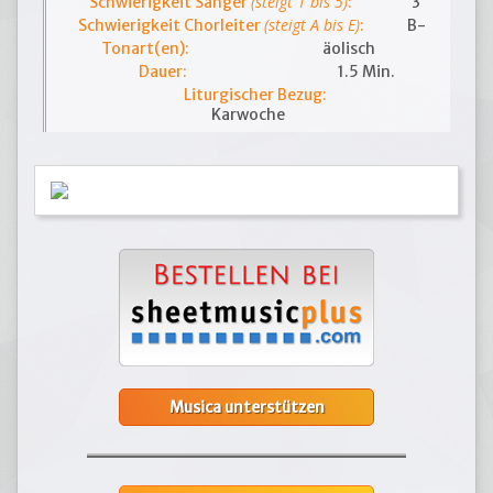
(steigt 1 bis 5)
Schwierigkeit Sänger
:
3
(steigt A bis E)
Schwierigkeit Chorleiter
:
B-
Tonart(en):
äolisch
Dauer:
1.5 Min.
Liturgischer Bezug:
Karwoche
Musica unterstützen