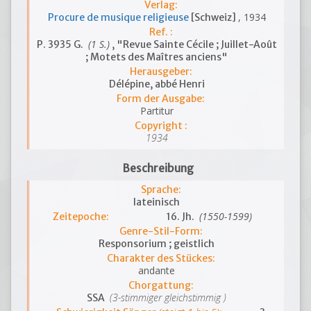
Verlag:
, 1934
Procure de musique religieuse
[Schweiz]
Ref. :
(1 S.)
P. 3935 G.
, "Revue Sainte Cécile ; Juillet-Août
; Motets des Maîtres anciens"
Herausgeber:
Délépine, abbé Henri
Form der Ausgabe:
Partitur
Copyright :
1934
Beschreibung
Sprache:
lateinisch
(1550-1599)
Zeitepoche:
16. Jh.
Genre-Stil-Form:
Responsorium ; geistlich
Charakter des Stückes:
andante
Chorgattung:
(3-stimmiger gleichstimmig )
SSA