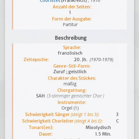
, 1970
Choristes
[Frankreich]
Anzahl der Seiten:
1
Form der Ausgabe:
Partitur
Beschreibung
Sprache:
französisch
(1970-1979)
Zeitepoche:
20. Jh.
Genre-Stil-Form:
Zuruf ; geistlich
Charakter des Stückes:
mäßig
Chorgattung:
(3-stimmiger gemischter Chor )
SAH
Instrumente:
Orgel (1)
(steigt 1 bis 5)
Schwierigkeit Sänger
:
3
(steigt A bis E)
Schwierigkeit Chorleiter
:
C
Tonart(en):
Mixolydisch
Dauer:
1.5 Min.