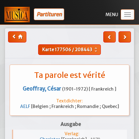
Partituren
Togg
navig
Karte
177506
/
208443
unfold_more
Ta parole est vérité
Geoffray, César
(1901-1972) [ Frankreich ]
Textdichter:
AELF
[Belgien ; Frankreich ; Romandie ; Quebec]
Ausgabe
Verlag: