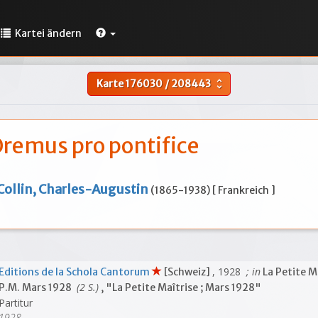
Kartei ändern
Karte
176030
/
208443
unfold_more
remus pro pontifice
Collin, Charles-Augustin
(1865-1938) [ Frankreich ]
, 1928
; in
Editions de la Schola Cantorum
[Schweiz]
La Petite M
(2 S.)
P.M. Mars 1928
, "La Petite Maîtrise ; Mars 1928"
Partitur
1928