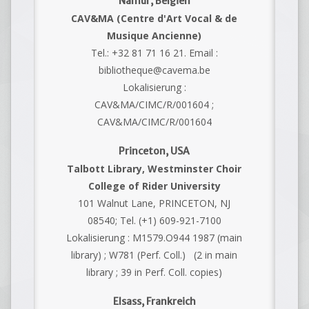
Namur, Belgien
CAV&MA (Centre d'Art Vocal & de
Musique Ancienne)
Tel.: +32 81 71 16 21. Email :
bibliotheque@cavema.be
Lokalisierung :
CAV&MA/CIMC/R/001604 ;
CAV&MA/CIMC/R/001604
Princeton, USA
Talbott Library, Westminster Choir
College of Rider University
101 Walnut Lane, PRINCETON, NJ
08540; Tel. (+1) 609-921-7100
Lokalisierung : M1579.O944 1987 (main
library) ; W781 (Perf. Coll.) (2 in main
library ; 39 in Perf. Coll. copies)
Elsass, Frankreich