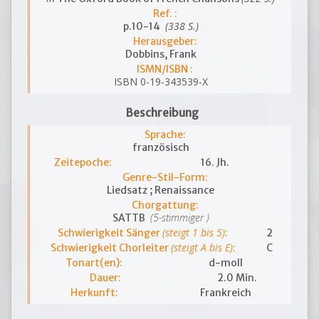
Ref. :
(338 S.)
p.10-14
Herausgeber:
Dobbins, Frank
ISMN/ISBN :
ISBN 0-19-343539-X
Beschreibung
Sprache:
französisch
Zeitepoche:
16. Jh.
Genre-Stil-Form:
Liedsatz ; Renaissance
Chorgattung:
(5-stimmiger )
SATTB
(steigt 1 bis 5)
Schwierigkeit Sänger
:
2
(steigt A bis E)
Schwierigkeit Chorleiter
:
C
Tonart(en):
d-moll
Dauer:
2.0 Min.
Herkunft:
Frankreich