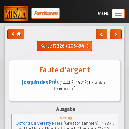
Partituren
Togg
navig
Karte
17226
/
208434
unfold_more
Faute d'argent
Josquin des Prés
(1440?-1521?) [ Franko-
flaemisch ]
Ausgabe
Verlag:
, 1987
;
Oxford University Press
[Grossbritannien]
in
(322 S.)
The Oxford Book of French Chansons